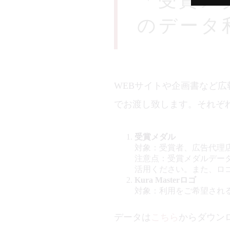
「受賞メダ
のデータ
WEBサイトや企画書など広報
でお渡し致します。それぞ
受賞メダル
対象：受賞者、広告代理
注意点：受賞メダルデー
活用ください。また、ロ
Kura Masterロゴ
対象：利用をご希望され
データは
こちら
からダウン