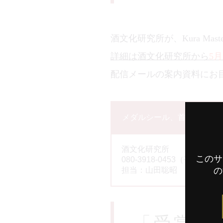
酒文化研究所が、Kura Ma
詳細は酒文化研究所から
5月
配信メールの案内資料にお
メダルシール、首かけPOP
酒文化研究所
このサ
080-3918-0453（平日1
の
担当：山田聡昭