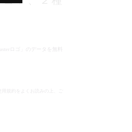
rロゴ」、２種
sterロゴ」のデータを無料
使用規約をよくお読みの上、ご