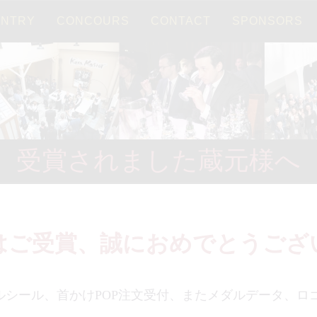
ENTRY
CONCOURS
CONTACT
SPONSORS
日本語
受賞されました蔵元様へ
はご受賞、誠におめでとうござ
ルシール、首かけPOP注文受付、またメダルデータ、ロ