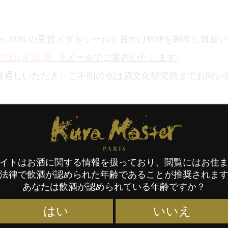
ster 2026 の受賞メダルシールと首かけPOPを制作し斡
19日(火)以降
、Eメールでご案内いたします
。
目通しいただき、ご不明の点は酒文化研究所までお問い
Kura Master Paris
販売に関するお問い合わせ先
イトはお酒に関する情報を扱っており、閲覧にはお住
0時～17時：日本時間）
法律で飲酒が認められた年齢であることが推奨されま
あなたは飲酒が認められている年齢ですか？
はい
いいえ