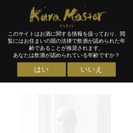
Kura Master Paris
このサイトはお酒に関する情報を扱っており、閲
覧にはお住まいの国の法律で飲酒が認められた年
本格焼酎・泡盛
齢であることが推奨されます。
あなたは飲酒が認められている年齢ですか？
はい
いいえ
Facebook
Twitter
LinkedIn
Line
Email
共
有