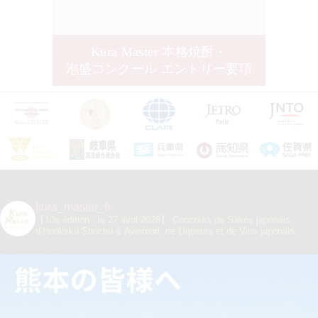
Kura Master
本格焼酎・
泡盛コンクール
エントリー要項
kura_master_fr
【10e édition : le 27 avril 2026】
Concours de Sakés japonais,
d’Honkaku Shochu & Awamori, de Liqueurs et de Vins japonais.