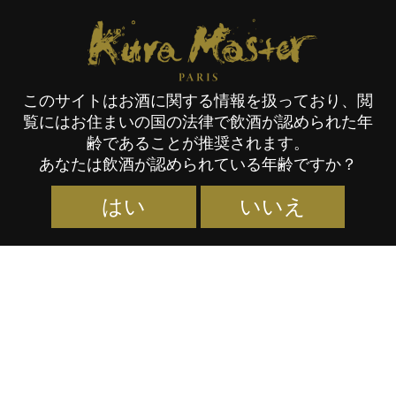
Participant Category:
autres
Kura Master Paris
Not Found
残念ながらお探しのものはここにはないようです。
このサイトはお酒に関する情報を扱っており、閲
覧にはお住まいの国の法律で飲酒が認められた年
齢であることが推奨されます。
あなたは飲酒が認められている年齢ですか？
はい
いいえ