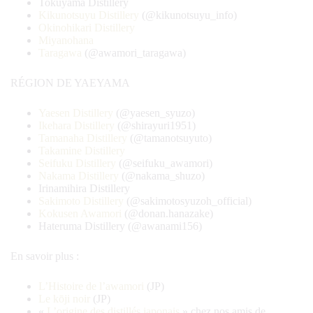
Tokuyama Distillery
Kikunotsuyu Distillery
(@kikunotsuyu_info)
Okinohikari Distillery
Miyanohana
Taragawa
(@awamori_taragawa)
RÉGION DE YAEYAMA
Yaesen Distillery
(@yaesen_syuzo)
Ikehara Distillery
(@shirayuri1951)
Tamanaha Distillery
(@tamanotsuyuto)
Takamine Distillery
Seifuku Distillery
(@seifuku_awamori)
Nakama Distillery
(@nakama_shuzo)
Irinamihira Distillery
Sakimoto Distillery
(@sakimotosyuzoh_official)
Kokusen Awamori
(@donan.hanazake)
Hateruma Distillery (@awanami156)
En savoir plus :
L’Histoire de l’awamori
(JP)
Le kōji noir
(JP)
«
L’origine des distillés japonais
» chez nos amis de