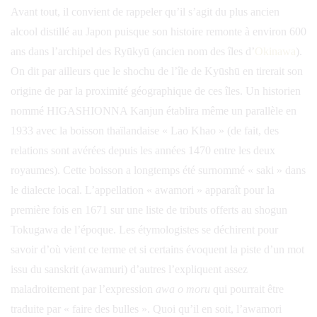
Avant tout, il convient de rappeler qu’il s’agit du plus ancien
alcool distillé au Japon puisque son histoire remonte à environ 600
ans dans l’archipel des Ryūkyū (ancien nom des îles d’
Okinawa
).
On dit par ailleurs que le shochu de l’île de Kyūshū en tirerait son
origine de par la proximité géographique de ces îles. Un historien
nommé HIGASHIONNA Kanjun établira même un parallèle en
1933 avec la boisson thaïlandaise « Lao Khao » (de fait, des
relations sont avérées depuis les années 1470 entre les deux
royaumes). Cette boisson a longtemps été surnommé « saki » dans
le dialecte local. L’appellation « awamori » apparaît pour la
première fois en 1671 sur une liste de tributs offerts au shogun
Tokugawa de l’époque. Les étymologistes se déchirent pour
savoir d’où vient ce terme et si certains évoquent la piste d’un mot
issu du sanskrit (awamuri) d’autres l’expliquent assez
maladroitement par l’expression
awa o moru
qui pourrait être
traduite par « faire des bulles ». Quoi qu’il en soit, l’awamori