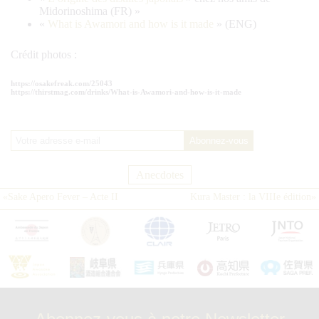
Midorinoshima (FR) »
«
What is Awamori and how is it made
» (ENG)
Crédit photos :
https://osakefreak.com/25043
https://thirstmag.com/drinks/What-is-Awamori-and-how-is-it-made
Anecdotes
«
Sake Apero Fever – Acte II
Kura Master : la VIIIe édition
»