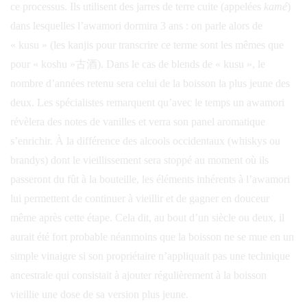
ce processus. Ils utilisent des jarres de terre cuite (appelées
kamé
)
dans lesquelles l’awamori dormira 3 ans : on parle alors de
« kusu » (les kanjis pour transcrire ce terme sont les mêmes que
pour « koshu »古酒). Dans le cas de blends de « kusu », le
nombre d’années retenu sera celui de la boisson la plus jeune des
deux. Les spécialistes remarquent qu’avec le temps un awamori
révèlera des notes de vanilles et verra son panel aromatique
s’enrichir. À la différence des alcools occidentaux (whiskys ou
brandys) dont le vieillissement sera stoppé au moment où ils
passeront du fût à la bouteille, les éléments inhérents à l’awamori
lui permettent de continuer à vieillir et de gagner en douceur
même après cette étape. Cela dit, au bout d’un siècle ou deux, il
aurait été fort probable néanmoins que la boisson ne se mue en un
simple vinaigre si son propriétaire n’appliquait pas une technique
ancestrale qui consistait à ajouter régulièrement à la boisson
vieillie une dose de sa version plus jeune.