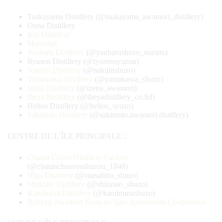
Tsukayama Distillery (@tsukayama_awamori_distillery)
Onna Distillery
Kin Distillery
Matsufuji
Yanbaru Distillery
(@yanbarushuzo_maruta)
Ryusen Distillery (@ryusensyuzou)
Nakijin Distillery
(@nakijinshuzo)
Yamakawa Distillery
(@yamakawa_shuzo)
Izena Distillery
(@izena_awamori)
Iheya Distillery
(@iheyadistillery_co.ltd)
Helios Distillery (@helios_syuzo)
Sakimoto Distillery
(@sakimoto.awamori.distillery)
CENTRE DE L’ÎLE PRINCIPALE :
Chatan Choro Distillery Factory
(@chatanchouroushuzou_1848)
Higa Distillery
(@masahiro_shuzo)
Shinzato Distillery
(@shinzato_shuzo)
Kamimura Distillery
(@kamimurashuzo)
Ryūkyū Awamori Kusu no Sato Association Cooperative