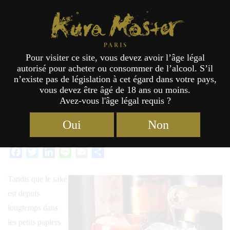
KURA GAZETTE
Kura Master Paris
Pour visiter ce site, vous devez avoir l’âge légal
Le plus tropical des alcools nippons
autorisé pour acheter ou consommer de l’alcool. S’il
n’existe pas de législation à cet égard dans votre pays,
vous devez être âgé de 18 ans ou moins.
Avez-vous l'âge légal requis ?
Oui
Non
Catégories :
Anecdotes
23/04/2024 11:04
Facebook
Twitter
LinkedIn
Line
Email
Partager
Tandis que le saké
est depuis
longtemps dans
les petits papiers