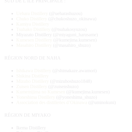
SUD DE L’ÎLE PRINCIPALE :
Uehara Distillery
(@ueharashuzou)
Chuko Distillery
(@chukoshuzo_okinawa)
Kamiya Distillery
Tsuhako Distillery
(@tsuhakosyuzou)
Miyazato Distillery (@miyaguni_harusame)
Kumesen Distillery
(@kumejima.kumesen)
Masahiro Distillery
(@masahiro_shuzo)
RÉGION NORD DE NAHA
Ishikawa Distillery
(@shimakaze.awamori)
Shikina Distillery
Mizuho Distillery
(@mizuhoshuzo1848)
Zuisen Distillery
(@zuisenshuzo)
Kumemijima no Kumesen
(@kumejima.kumesen)
Yoneshima Distillery
(@yoneshima_shuzo)
Association des distilleries d’Okinawa
(@uminokuni)
RÉGION DE MIYAKO
Ikema Distillery