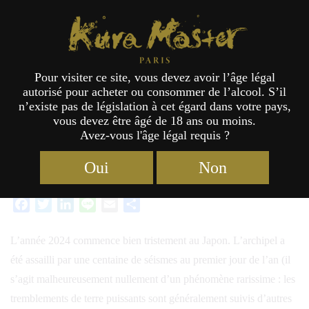
KURA GAZETTE
Kura Master Paris
Pour visiter ce site, vous devez avoir l’âge légal
Le nouvel an nippon
autorisé pour acheter ou consommer de l’alcool. S’il
n’existe pas de législation à cet égard dans votre pays,
vous devez être âgé de 18 ans ou moins.
Avez-vous l'âge légal requis ?
Oui
Non
Catégories :
Anecdotes
03/01/2024 02:01
Facebook
Twitter
LinkedIn
Line
Email
Partager
L’année 2024 commence bien tristement au Japon. L’archipel a
été assailli par une centaine de séismes au premier jour de l’an (il
s’agit malheureusement nullement d’un phénomène rarissime : les
tremblements de terre puissants sont généralement suivis d’autres