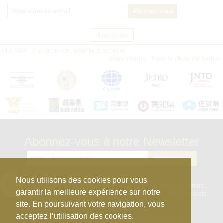
Anecdotes
«
Le saké : l’atout accord pour tout accorder
Sakés vieillis : Faire le choix du koshu
»
Abonnez-vous à notre Newsletter
kura_master_fr
Nous utilisons des cookies pour vous
【10e édition : le 27 avril 2026】
Concours de Sakés japonais,
garantir la meilleure expérience sur notre
d’Honkaku Shochu & Awamori, de Liqueurs et de Vins japonais.
site. En poursuivant votre navigation, vous
acceptez l’utilisation des cookies.