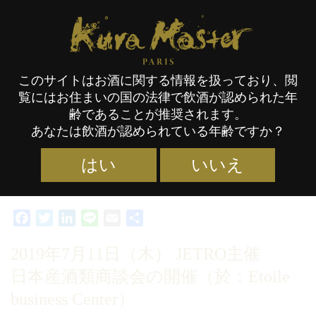
Kura Master Paris
このサイトはお酒に関する情報を扱っており、閲
覧にはお住まいの国の法律で飲酒が認められた年
JETRO主催
日本産酒類商談会
齢であることが推奨されます。
あなたは飲酒が認められている年齢ですか？
Kura Master 2019
はい
いいえ
カテゴリー :
NEWS
,
イベント／セレモニー
タグ :
KM19
,
15/08/2019
審査員
,
日本貿易振興機構
Facebook
Twitter
LinkedIn
Line
Email
共
有
2019年7月11日（木）
JETRO主催
日本産酒類商談会
の開催（於：Etoile
business Center）