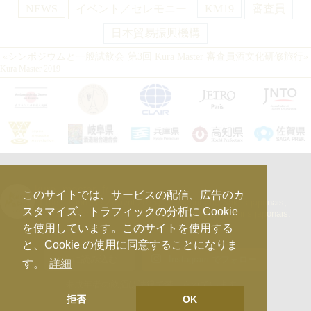
NEWS
イベント／セレモニー
KM19
審査員
日本貿易振興機構
«
シンポジウム
と
一般試飲会
第3回 Kura Master
審査員
酒文化研修旅行
»
Kura Master 2019
kura_master_fr
このサイトでは、サービスの配信、広告のカ
【10e édition : le 27 avril 2026】
Concours de Sakés japonais,
スタマイズ、トラフィックの分析に Cookie
d’Honkaku Shochu & Awamori, de Liqueurs et de Vins japonais.
を使用しています。このサイトを使用する
と、Cookie の使用に同意することになりま
さらに読み込む...
Instagram でフォロー
す。
詳細
未成年者の飲酒は法律で禁じられています。
拒否
OK