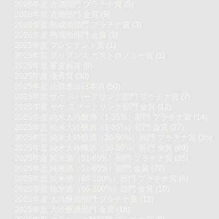
2026年度 古酒部門 プラチナ賞
(5)
2026年度 古酒部門 金賞
(9)
2026年度 熟成酒部門 プラチナ賞
(3)
2026年度 熟成酒部門 金賞
(5)
2025年度 プレジデント賞
(1)
2025年度 アリアンス ガストロノミー賞
(1)
2025年度 審査員賞
(8)
2025年度 優秀賞
(30)
2025年度 決勝進出日本酒
(50)
2025年度 サケ スパークリング部門 プラチナ賞
(7)
2025年度 サケ スパークリング部門 金賞
(12)
2025年度 純米大吟醸酒（1-35%）部門 プラチナ賞
(14)
2025年度 純米大吟醸酒（1-35%）部門 金賞
(27)
2025年度 純米大吟醸酒（36-50%）部門 プラチナ賞
(35)
2025年度 純米大吟醸酒（36-50%）部門 金賞
(69)
2025年度 純米酒（51-65%）部門 プラチナ賞
(35)
2025年度 純米酒（51-65%）部門 金賞
(70)
2025年度 純米酒（66-100%）部門 プラチナ賞
(6)
2025年度 純米酒（66-100%）部門 金賞
(10)
2025年度 大吟醸酒部門 プラチナ賞
(11)
2025年度 大吟醸酒部門 金賞
(18)