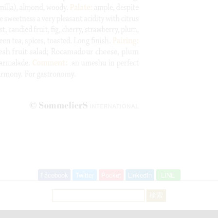
Facebook
Twitter
Pocket
LinkedIn
LINE
検
索: