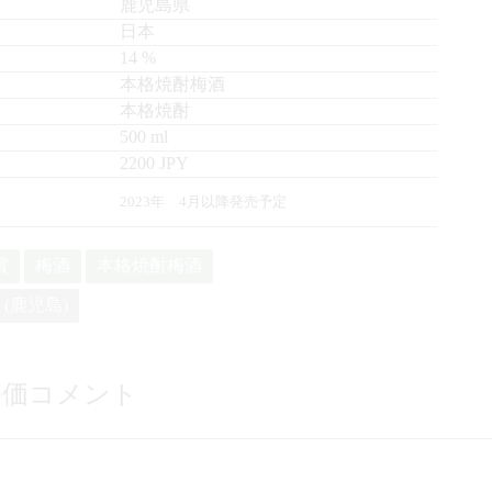
鹿児島県
日本
14
%
本格焼酎梅酒
本格焼酎
500
ml
2200 JPY
2023年 4月以降発売予定
賞
梅酒
本格焼酎梅酒
(鹿児島)
評価コメント