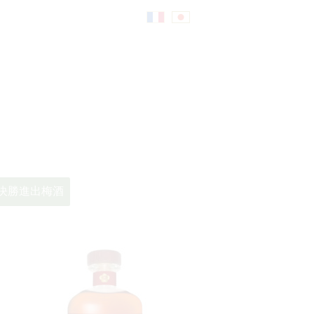
Fr
日
an
本
çai
語
度 決勝進出梅酒
s