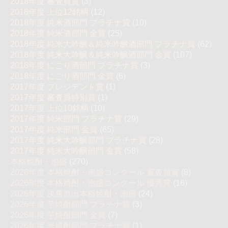
2018年度 審査員賞
(3)
2018年度 上位12銘柄
(12)
2018年度 純米酒部門 プラチナ賞
(10)
2018年度 純米酒部門 金賞
(25)
2018年度 純米大吟醸＆純米吟醸酒部門 プラチナ賞
(62)
2018年度 純米大吟醸＆純米吟醸酒部門 金賞
(107)
2018年度 にごり酒部門 プラチナ賞
(3)
2018年度 にごり酒部門 金賞
(6)
2017年度 プレジデント賞
(1)
2017年度 審査員特別賞
(1)
2017年度 上位10銘柄
(10)
2017年度 純米部門 プラチナ賞
(29)
2017年度 純米部門 金賞
(65)
2017年度 純米大吟醸部門 プラチナ賞
(28)
2017年度 純米大吟醸部門 金賞
(58)
本格焼酎・泡盛
(270)
2026年度 本格焼酎・泡盛コンクール 審査員賞
(8)
2026年度 本格焼酎・泡盛コンクール 優秀賞
(16)
2026年度 決勝進出本格焼酎・泡盛
(24)
2026年度 芋焼酎部門 プラチナ賞
(3)
2026年度 芋焼酎部門 金賞
(7)
2026年度 米焼酎部門 プラチナ賞
(1)